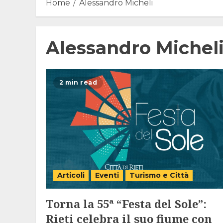
Home
Alessandro Micheli
Alessandro Michel
2 min read
Articoli
Eventi
Turismo e Città
Torna la 55ª “Festa del Sole”:
Rieti celebra il suo fiume con