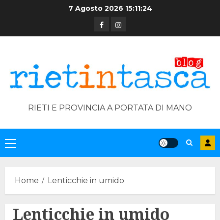
Skip
7 Agosto 2026
15:11:24
to
Facebook
Instagram
content
RIETI E PROVINCIA A PORTATA DI MANO
Primary
Menu
Home
Lenticchie in umido
Lenticchie in umido