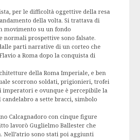
ta, per le difficoltà oggettive della resa
 andamento della volta. Si trattava di
in movimento su un fondo
e normali prospettive sono falsate.
dalle parti narrative di un corteo che
e Flavio a Roma dopo la conquista di
rchitetture della Roma Imperiale, e ben
quale scorrono soldati, prigionieri, trofei
li imperatori e ovunque è percepibile la
l candelabro a sette bracci, simbolo
nino Calcagnadoro con cinque figure
ffitto lavorò Guglielmo Ballester che
. Nell’atrio sono stati poi aggiunti