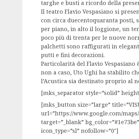
targhe e busti a ricordo della presen
Il teatro Flavio Vespasiano si prese
con circa duecentoquaranta posti, s
per piano, in alto il loggione, un te
poco più di trenta per le nuove nor
palchetti sono raffigurati in elegant
putti e fini decorazioni.
Particolarità del Flavio Vespasiano 
non a caso, Uto Ughi ha stabilito ch
l’Acustica sia destinato proprio al 
[mks_separator style=”solid” height
[mks_button size=”large” title=”V
url=”https://www.google.com/maps
target=”_blank” bg_color=”#1e73be”
icon_type=”sl” nofollow=”0″]