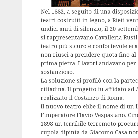
Nel 1882, a seguito di una disposizi
teatri costruiti in legno, a Rieti v
undici anni di silenzio, il 20 settem
si rappresentavano Cavalleria Rustic
teatro più sicuro e confortevole era
non riuscì a prendere quota fino al
prima pietra. I lavori andavano pe
sostanzioso.
La soluzione si profilò con la parte
cittadina. Il progetto fu affìdato ad
realizzato il Costanzo di Roma.
Il nuovo teatro ebbe il nome di un il
l’imperatore Flavio Vespasiano. Cinqu
1898 un terribile terremoto procura 
cupola dipinta da Giacomo Casa non 