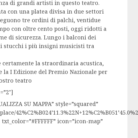
za di grandi artisti in questo teatro.
nta con una platea divisa in due settori
eguono tre ordini di palchi, ventidue
mpo con oltre cento posti, oggi ridotti a
me di sicurezza. Lungo i balconi dei
i stucchi i più insigni musicisti tra
è certamente la straordinaria acustica,
e la I Edizione del Premio Nazionale per
nostro teatro
=”2″]
ISUALIZZA SU MAPPA” style=”squared”
/place/42%C2%B024’11.3%22N+12%C2%B051’45.0%22E
 txt_color=”#FFFFFF” icon=”icon-map”