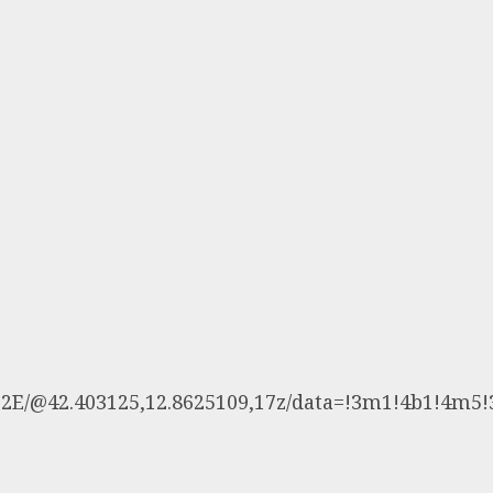
/@42.403125,12.8625109,17z/data=!3m1!4b1!4m5!3