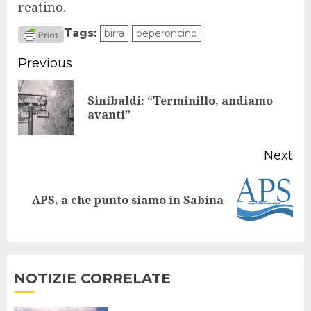
reatino.
Tags:
birra
peperoncino
Continue
Previous
Reading
Sinibaldi: “Terminillo, andiamo
Pr
avanti”
po
Next
Next
APS, a che punto siamo in Sabina
post:
NOTIZIE CORRELATE