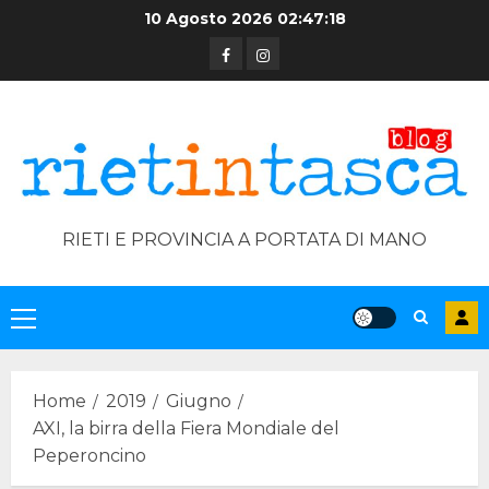
Skip
10 Agosto 2026
02:47:19
to
Facebook
Instagram
content
RIETI E PROVINCIA A PORTATA DI MANO
Primary
Menu
Home
2019
Giugno
AXI, la birra della Fiera Mondiale del
Peperoncino