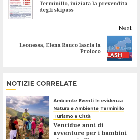
Terminillo, iniziata la prevendita
Pr
degli skipass
po
Next
Leonessa, Elena Rauco lascia la
Next
Proloco
post:
NOTIZIE CORRELATE
Ambiente
Eventi
In evidenza
Natura e Ambiente
Terminillo
Turismo e Città
Ventidue anni di
avventure per i bambini