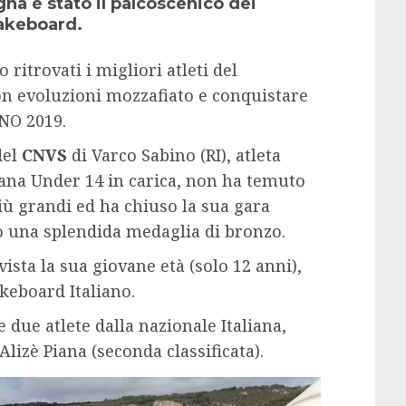
na è stato il palcoscenico dei
Wakeboard.
 ritrovati i migliori atleti del
on evoluzioni mozzafiato e conquistare
NO 2019.
del
CNVS
di Varco Sabino (RI), atleta
iana Under 14 in carica, non ha temuto
iù grandi ed ha chiuso la sua gara
o una splendida medaglia di bronzo.
ista la sua giovane età (solo 12 anni),
keboard Italiano.
due atlete dalla nazionale Italiana,
Alizè Piana (seconda classificata).