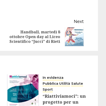
Next
Handball, martedì 8
Previous
Next
ottobre Open day al Liceo
Scientifico “Jucci” di Rieti
post:
post:
In evidenza
Pubblica Utilità
Salute
Sport
“Riattiviamoci”: un
progetto per un