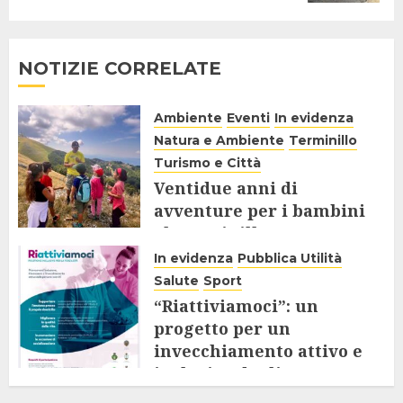
NOTIZIE CORRELATE
Ambiente
Eventi
In evidenza
Natura e Ambiente
Terminillo
Turismo e Città
Ventidue anni di
avventure per i bambini
al Terminillo
In evidenza
Pubblica Utilità
8 SETTEMBRE 2025
Salute
Sport
“Riattiviamoci”: un
progetto per un
invecchiamento attivo e
inclusivo degli Over 65
9 AGOSTO 2025