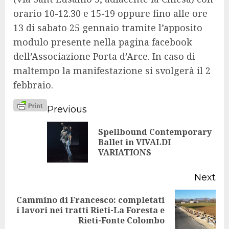
orario 10-12.30 e 15-19 oppure fino alle ore
13 di sabato 25 gennaio tramite l’apposito
modulo presente nella pagina facebook
dell’Associazione Porta d’Arce. In caso di
maltempo la manifestazione si svolgerà il 2
febbraio.
Continue
Previous
Reading
Spellbound Contemporary
Pr
Ballet in VIVALDI
VARIATIONS
po
Next
Cammino di Francesco: completati
Next
i lavori nei tratti Rieti-La Foresta e
Rieti-Fonte Colombo
post: