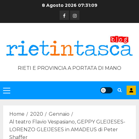
Skip
8 Agosto 2026
07:31:10
to
Facebook
Instagram
content
RIETI E PROVINCIA A PORTATA DI MANO
Primary
Menu
Home
2020
Gennaio
Al teatro Flavio Vespasiano, GEPPY GLEIJESES-
LORENZO GLEIJESES in AMADEUS di Peter
Shaffer