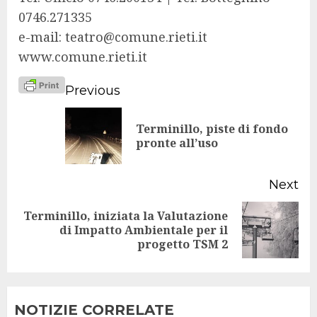
0746.271335
e-mail: teatro@comune.rieti.it
www.comune.rieti.it
Continue
Previous
Reading
Terminillo, piste di fondo
Pr
pronte all’uso
po
Next
Terminillo, iniziata la Valutazione
Next
di Impatto Ambientale per il
progetto TSM 2
post:
NOTIZIE CORRELATE