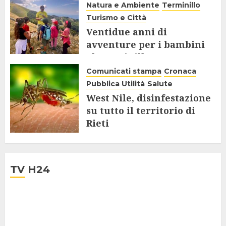
Natura e Ambiente
Terminillo
Turismo e Città
Ventidue anni di
avventure per i bambini
al Terminillo
Comunicati stampa
Cronaca
8 SETTEMBRE 2025
Pubblica Utilità
Salute
West Nile, disinfestazione
su tutto il territorio di
Rieti
28 LUGLIO 2025
TV H24