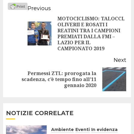
Continue
Previous
Reading
MOTOCICLISMO: TALOCCI,
OLIVERII E ROSATI I
REATINI TRA I CAMPIONI
Pr
PREMIATI DALLA FMI –
po
LAZIO PER IL
CAMPIONATO 2019
Next
Permessi ZTL: prorogata la
Next
scadenza, c’è tempo fino all’11
gennaio 2020
post:
NOTIZIE CORRELATE
Ambiente
Eventi
In evidenza