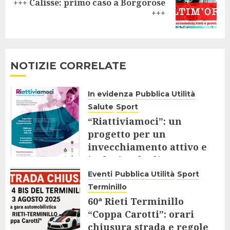
+++ Calisse: primo caso a Borgorose
Next
+++
post:
NOTIZIE CORRELATE
In evidenza
Pubblica Utilità
Salute
Sport
“Riattiviamoci”: un
progetto per un
invecchiamento attivo e
inclusivo degli Over 65
Eventi
Pubblica Utilità
Sport
9 AGOSTO 2025
Terminillo
60ª Rieti Terminillo
“Coppa Carotti”: orari
chiusura strada e regole