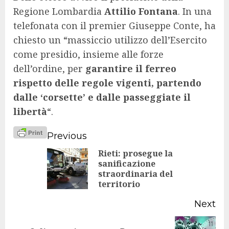
Regione Lombardia
Attilio Fontana
. In una
telefonata con il premier Giuseppe Conte, ha
chiesto un “massiccio utilizzo dell’Esercito
come presidio, insieme alle forze
dell’ordine, per
garantire il ferreo
rispetto delle regole vigenti, partendo
dalle ‘corsette’ e dalle passeggiate il
libertà
“.
Continue
Previous
Reading
Rieti: prosegue la
sanificazione
Pr
straordinaria del
po
territorio
Next