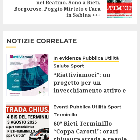
nel Reatino. Sono a Rieti,
Next
Borgorose, Poggio Mirteto e Fara
post:
in Sabina +++
NOTIZIE CORRELATE
In evidenza
Pubblica Utilità
Salute
Sport
“Riattiviamoci”: un
progetto per un
invecchiamento attivo e
inclusivo degli Over 65
Eventi
Pubblica Utilità
Sport
9 AGOSTO 2025
Terminillo
60ª Rieti Terminillo
“Coppa Carotti”: orari
chiusura strada e regole