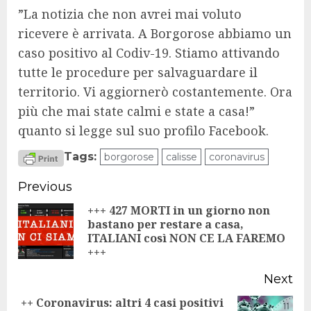
”La notizia che non avrei mai voluto
ricevere è arrivata. A Borgorose abbiamo un
caso positivo al Codiv-19. Stiamo attivando
tutte le procedure per salvaguardare il
territorio. Vi aggiornerò costantemente. Ora
più che mai state calmi e state a casa!”
quanto si legge sul suo profilo Facebook.
Tags:
borgorose
calisse
coronavirus
Continue
Previous
Reading
+++ 427 MORTI in un giorno non
bastano per restare a casa,
Pr
ITALIANI così NON CE LA FAREMO
po
+++
Next
++ Coronavirus: altri 4 casi positivi