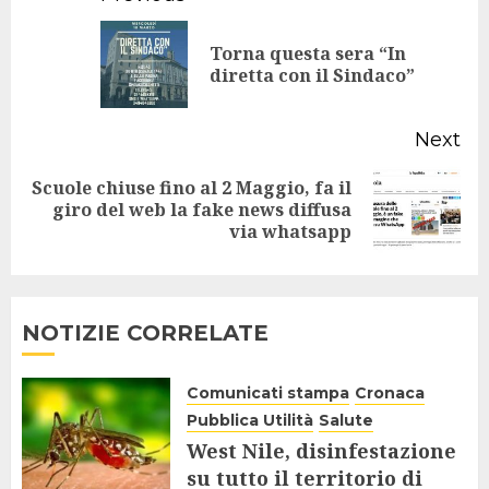
Reading
Torna questa sera “In
Pr
diretta con il Sindaco”
po
Next
Scuole chiuse fino al 2 Maggio, fa il
Next
giro del web la fake news diffusa
via whatsapp
post:
NOTIZIE CORRELATE
Comunicati stampa
Cronaca
Pubblica Utilità
Salute
West Nile, disinfestazione
su tutto il territorio di