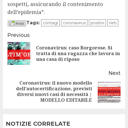
sospetti, assicurando il contenimento
dell’epidemia”.
Tags:
contagi
coronavirus
positivi
rieti
Continue
Previous
Reading
Coronavirus: caso Borgorose. Si
Pr
tratta di una ragazza che lavora in
una casa di riposo
po
Next
Coronavirus: il nuovo modello
dell’autocertificazione, previsti
Next
diversi nuovi casi di necessità |
post:
MODELLO EDITABILE
NOTIZIE CORRELATE