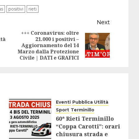
us
positivi
rieti
Next
+++ Coronavirus: oltre
ità
21.000 i positivi –
Previous
Next
Aggiornamento del 14
post:
Marzo dalla Protezione
post:
Civile | DATI e GRAFICI
Eventi
Pubblica Utilità
Sport
Terminillo
60ª Rieti Terminillo
“Coppa Carotti”: orari
chiusura strada e