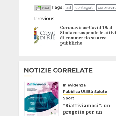
Tags:
asl
contagiati
coronavir
Continue
Previous
Reading
Coronavirus-Covid 19: il
Sindaco sospende le attiv
di commercio su aree
pubbliche
NOTIZIE CORRELATE
In evidenza
Pubblica Utilità
Salute
Sport
“Riattiviamoci”: un
progetto per un