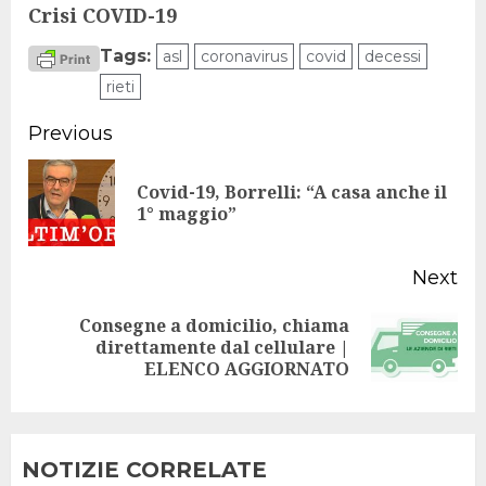
Crisi COVID-19
Tags:
asl
coronavirus
covid
decessi
rieti
Continue
Previous
Reading
Covid-19, Borrelli: “A casa anche il
Pr
1° maggio”
po
Next
Consegne a domicilio, chiama
Next
direttamente dal cellulare |
ELENCO AGGIORNATO
post:
NOTIZIE CORRELATE