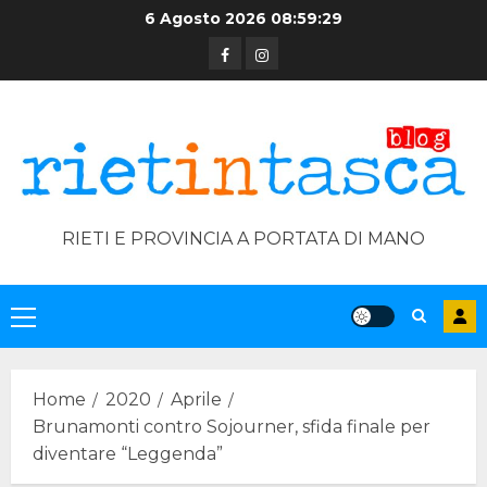
Skip
6 Agosto 2026
08:59:30
to
Facebook
Instagram
content
RIETI E PROVINCIA A PORTATA DI MANO
Primary
Menu
Home
2020
Aprile
Brunamonti contro Sojourner, sfida finale per
diventare “Leggenda”