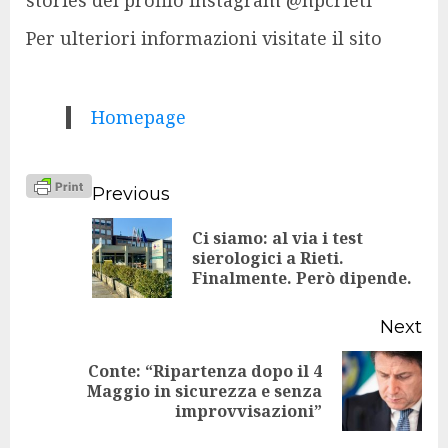
stories del profilo instagram @npcrieti
Per ulteriori informazioni visitate il sito
Homepage
Continue
Previous
Reading
Ci siamo: al via i test
Pr
sierologici a Rieti.
Finalmente. Però dipende.
po
Next
Conte: “Ripartenza dopo il 4
Next
Maggio in sicurezza e senza
improvvisazioni”
post: