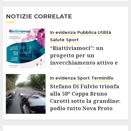
NOTIZIE CORRELATE
In evidenza
Pubblica Utilità
Salute
Sport
“Riattiviamoci”: un
progetto per un
invecchiamento attivo e
inclusivo degli Over 65
In evidenza
Sport
Terminillo
9 AGOSTO 2025
Stefano Di Fulvio trionfa
alla 58ª Coppa Bruno
Carotti sotto la grandine:
podio tutto Nova Proto
4 AGOSTO 2025