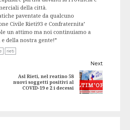
erciali della città.
matiche paventate da qualcuno
ione Civile Rieti93 e Confraternita’
uole un attimo ma noi continuiamo a
 e della nostra gente!”
e
rieti
Next
Asl Rieti, nel reatino 58
Next
nuovi soggetti positivi al
Previous
COVID-19 e 2 i decessi
post:
post: