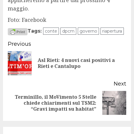
maggio.
Foto: Facebook
Tags:
conte
dpcm
governo
riapertura
Continue
Previous
Reading
Asl Rieti: 4 nuovi casi positivi a
Pr
Rieti e Cantalupo
po
Next
Terminillo, il MoVimento 5 Stelle
Next
chiede chiarimenti sul TSM2:
“Gravi impatti su habitat”
post: