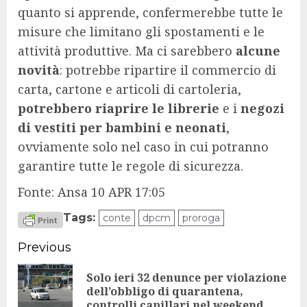
quanto si apprende, confermerebbe tutte le
misure che limitano gli spostamenti e le
attività produttive. Ma ci sarebbero
alcune
novità
: potrebbe ripartire il commercio di
carta, cartone e articoli di cartoleria,
potrebbero riaprire le librerie
e i
negozi
di vestiti per bambini e neonati
,
ovviamente solo nel caso in cui potranno
garantire tutte le regole di sicurezza.
Fonte: Ansa 10 APR 17:05
Tags:
conte
dpcm
proroga
Continue
Previous
Reading
Solo ieri 32 denunce per violazione
Pr
dell’obbligo di quarantena,
controlli capillari nel weekend
po