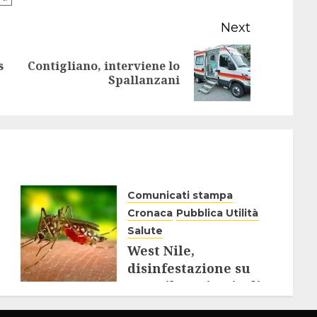
Next
s
Contigliano, interviene lo
Previous
Next
Spallanzani
post:
post:
Comunicati stampa
Cronaca
Pubblica Utilità
Salute
West Nile,
disinfestazione su
tutto il territorio di
Rieti