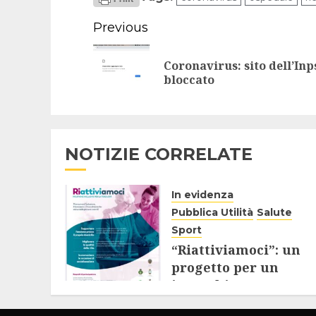
Continue
Previous
Reading
Coronavirus: sito dell’Inp
bloccato
NOTIZIE CORRELATE
In evidenza
Pubblica Utilità
Salute
Sport
“Riattiviamoci”: un
progetto per un
invecchiamento
attivo e inclusivo