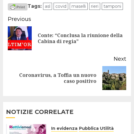
Tags:
asl
covid
maselli
rieri
tamponi
Continue
Previous
Reading
Conte: “Conclusa la riunione della
Pr
Cabina di regia”
po
Next
Coronavirus, a Toffia un nuovo
Next
caso positivo
post:
NOTIZIE CORRELATE
In evidenza
Pubblica Utilità