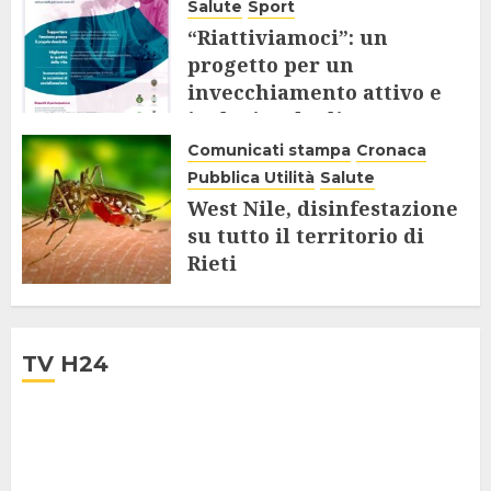
Salute
Sport
“Riattiviamoci”: un
progetto per un
invecchiamento attivo e
inclusivo degli Over 65
Comunicati stampa
Cronaca
9 AGOSTO 2025
Pubblica Utilità
Salute
West Nile, disinfestazione
su tutto il territorio di
Rieti
28 LUGLIO 2025
TV H24