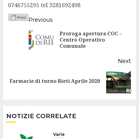
0746755295 tel 3281692498
Continue
Previous
Reading
Proroga apertura COC –
Pr
Centro Operativo
Comunale
po
Next
Next
Farmacie di turno Rieti Aprile 2020
post:
NOTIZIE CORRELATE
Varie