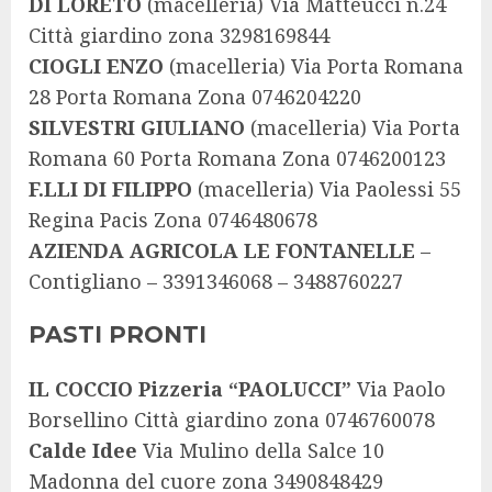
DI LORETO
(macelleria) Via Matteucci n.24
Città giardino zona 3298169844
CIOGLI ENZO
(macelleria) Via Porta Romana
28 Porta Romana Zona 0746204220
SILVESTRI GIULIANO
(macelleria) Via Porta
Romana 60 Porta Romana Zona 0746200123
F.LLI DI FILIPPO
(macelleria) Via Paolessi 55
Regina Pacis Zona 0746480678
AZIENDA AGRICOLA LE FONTANELLE
–
Contigliano –
3391346068 – 3488760227
PASTI PRONTI
IL COCCIO Pizzeria “PAOLUCCI”
Via Paolo
Borsellino Città giardino zona 0746760078
Calde Idee
Via Mulino della Salce 10
Madonna del cuore zona 3490848429