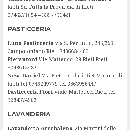
Rieti Su Tutta la Provincia di Rieti
0746271694 – 3357796421
PASTICCERIA
Luna Pasticceria
via S. Pertini n. 245/253
Campoloniano Rieti 3406684460
Pierantoni
V.le Matteucci 29 Rieti Rieti
3293615487
New Daniel
Via Pietro Colarieti 4 Micioccoli
Rieti tel 0746249779 tel 3663956447
Pasticceria Fiori
Viale Matteucci Rieti tel
3284374562
LAVANDERIA
Lavanderia Arcobaleno
Via Martiri delle