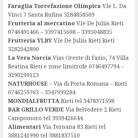
Faraglia Torrefazione Olimpica
V.le L. Da
Vinci 7 Santa Rufina 3284858569
Frutteria al mercatino
V.le De Juliis Rieti
0746491466 – 3397415608 – 3395048835
Frutteria YLBY
V.le De Juliis Rieti Rieti
3282042890
La Vera Norcia
Vias Oreste di Fazio, 74 Villa
Reatina Rieti e zone limitrofe 0746497794 –
3290299123
NATURHOUSE
– Via di Porta Romana – Rieti
0746259763 – 3347939284
MONDIALFRUTTA
Rieti tel 3478371598
BAR GRILLO VERDE
Via Belvedere 2 Rieti
Campomoro tel 3939426644
Alimentari
Via Ternana 83 Rieti tel
3881241990 tel 3881837510