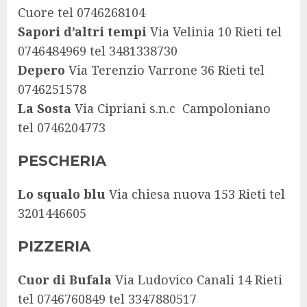
Cuore tel 0746268104
Sapori d’altri tempi
Via Velinia 10 Rieti tel
0746484969 tel 3481338730
Depero
Via Terenzio Varrone 36 Rieti tel
0746251578
La Sosta
Via Cipriani s.n.c Campoloniano
tel 0746204773
PESCHERIA
Lo squalo blu
Via chiesa nuova 153 Rieti tel
3201446605
PIZZERIA
Cuor di Bufala
Via Ludovico Canali 14 Rieti
tel 0746760849 tel 3347880517