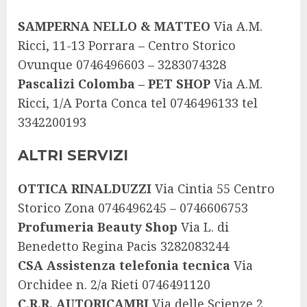
SAMPERNA NELLO & MATTEO
Via A.M.
Ricci, 11-13 Porrara – Centro Storico
Ovunque 0746496603 – 3283074328
Pascalizi Colomba – PET SHOP
Via A.M.
Ricci, 1/A Porta Conca tel 0746496133 tel
3342200193
ALTRI SERVIZI
OTTICA RINALDUZZI
Via Cintia 55 Centro
Storico Zona 0746496245 – 0746606753
Profumeria Beauty Shop
Via L. di
Benedetto Regina Pacis 3282083244
CSA Assistenza telefonia tecnica
Via
Orchidee n. 2/a Rieti 0746491120
C.R.R. AUTORICAMBI
Via delle Scienze 2