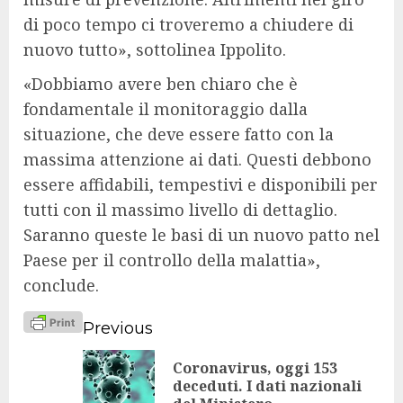
di poco tempo ci troveremo a chiudere di
nuovo tutto», sottolinea Ippolito.
«Dobbiamo avere ben chiaro che è
fondamentale il monitoraggio dalla
situazione, che deve essere fatto con la
massima attenzione ai dati. Questi debbono
essere affidabili, tempestivi e disponibili per
tutti con il massimo livello di dettaglio.
Saranno queste le basi di un nuovo patto nel
Paese per il controllo della malattia»,
conclude.
Continue
Previous
Reading
Coronavirus, oggi 153
Pr
deceduti. I dati nazionali