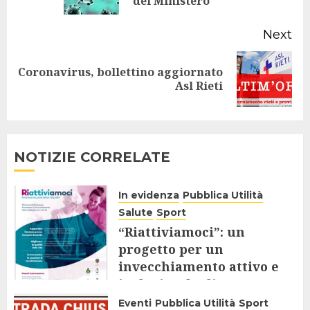
del Ministero
po
Next
Coronavirus, bollettino aggiornato
Next
Asl Rieti
post:
NOTIZIE CORRELATE
In evidenza
Pubblica Utilità
Salute
Sport
“Riattiviamoci”: un
progetto per un
invecchiamento attivo e
inclusivo degli Over 65
Eventi
Pubblica Utilità
Sport
9 AGOSTO 2025