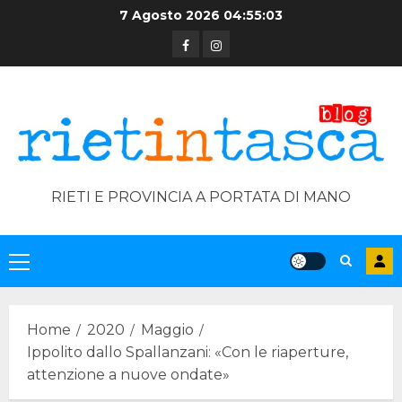
Skip
7 Agosto 2026
04:55:03
to
Facebook
Instagram
content
RIETI E PROVINCIA A PORTATA DI MANO
Primary
Menu
Home
2020
Maggio
Ippolito dallo Spallanzani: «Con le riaperture,
attenzione a nuove ondate»