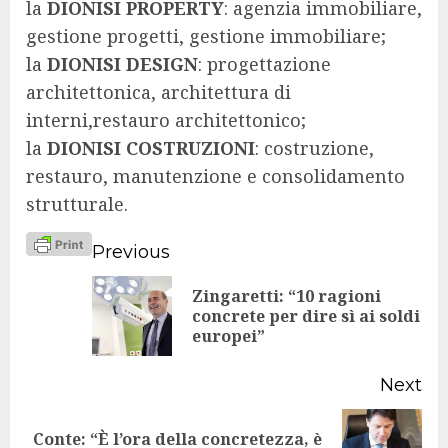
la
DIONISI PROPERTY
: agenzia immobiliare,
gestione progetti, gestione immobiliare;
la
DIONISI DESIGN
: progettazione
architettonica, architettura di
interni,restauro architettonico;
la
DIONISI COSTRUZIONI
: costruzione,
restauro, manutenzione e consolidamento
strutturale.
Continue
Previous
Reading
Zingaretti: “10 ragioni
Pr
concrete per dire sì ai soldi
europei”
po
Next
Conte: “È l’ora della concretezza, è
Next