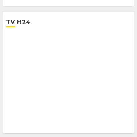
28 LUGLIO 2025
TV H24