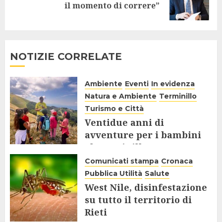
il momento di correre”
post:
NOTIZIE CORRELATE
Ambiente
Eventi
In evidenza
Natura e Ambiente
Terminillo
Turismo e Città
Ventidue anni di
avventure per i bambini
al Terminillo
Comunicati stampa
Cronaca
8 SETTEMBRE 2025
Pubblica Utilità
Salute
West Nile, disinfestazione
su tutto il territorio di
Rieti