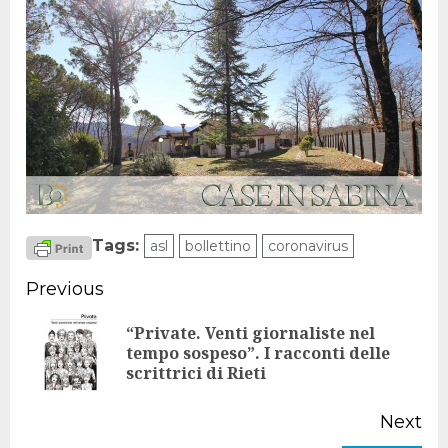
Tags:
asl
bollettino
coronavirus
Continue
Previous
Reading
“Private. Venti giornaliste nel
Pr
tempo sospeso”. I racconti delle
scrittrici di Rieti
po
Next