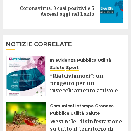
Coronavirus, 9 casi positivi e 5
Next
decessi oggi nel Lazio
post:
NOTIZIE CORRELATE
In evidenza
Pubblica Utilità
Salute
Sport
“Riattiviamoci”: un
progetto per un
invecchiamento attivo e
inclusivo degli Over 65
Comunicati stampa
Cronaca
9 AGOSTO 2025
Pubblica Utilità
Salute
West Nile, disinfestazione
su tutto il territorio di