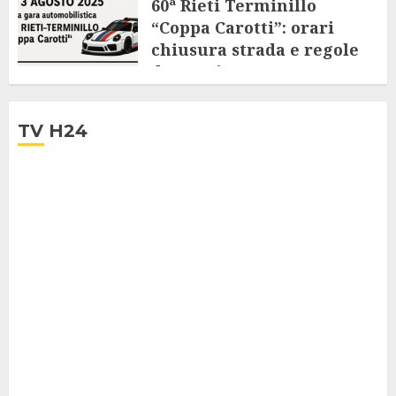
60ª Rieti Terminillo
“Coppa Carotti”: orari
chiusura strada e regole
da seguire
28 LUGLIO 2025
TV H24