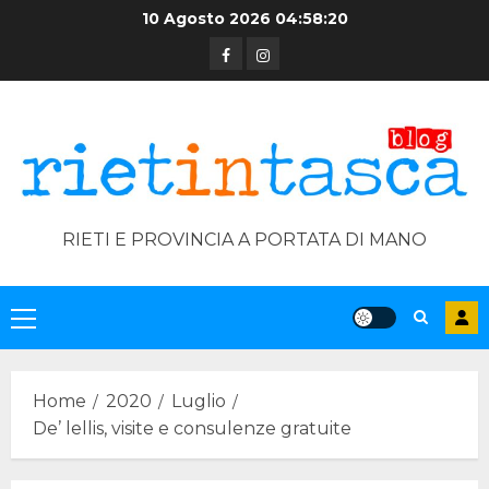
Skip
10 Agosto 2026
04:58:21
to
Facebook
Instagram
content
RIETI E PROVINCIA A PORTATA DI MANO
Primary
Menu
Home
2020
Luglio
De’ lellis, visite e consulenze gratuite