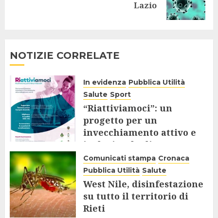
Lazio
post:
NOTIZIE CORRELATE
In evidenza
Pubblica Utilità
Salute
Sport
“Riattiviamoci”: un
progetto per un
invecchiamento attivo e
inclusivo degli Over 65
Comunicati stampa
Cronaca
9 AGOSTO 2025
Pubblica Utilità
Salute
West Nile, disinfestazione
su tutto il territorio di
Rieti