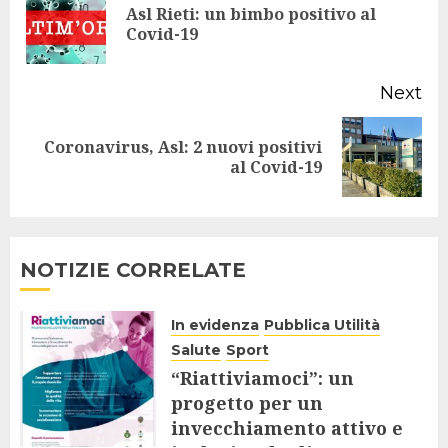
Asl Rieti: un bimbo positivo al
Pr
Covid-19
po
Next
Coronavirus, Asl: 2 nuovi positivi
Next
al Covid-19
post:
NOTIZIE CORRELATE
In evidenza
Pubblica Utilità
Salute
Sport
“Riattiviamoci”: un
progetto per un
invecchiamento attivo e