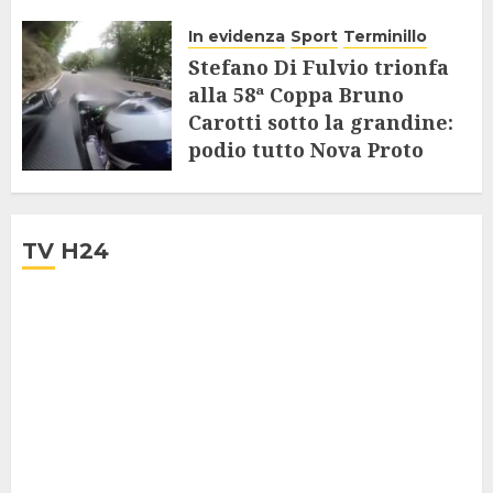
inclusivo degli Over 65
In evidenza
Sport
Terminillo
9 AGOSTO 2025
Stefano Di Fulvio trionfa
alla 58ª Coppa Bruno
Carotti sotto la grandine:
podio tutto Nova Proto
4 AGOSTO 2025
TV H24