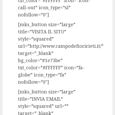
txt_color=”#FFFFFF” icon=”icon-
call-out” icon_type=”sl”
nofollow=”0″]
[mks_button size=”large”
title=”VISITA IL SITO”
style=”squared”
url=”http://www.campodefioririeti.it/”
target=”_blank”
bg_color=”#1e73be”
txt_color=”#FFFFFF” icon=”fa-
globe” icon_type=”fa”
nofollow=”0″]
[mks_button size=”large”
title=”INVIA EMAIL”
style=”squared” url=””
target=”_blank”