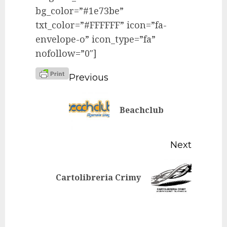
bg_color=”#1e73be”
txt_color=”#FFFFFF” icon=”fa-
envelope-o” icon_type=”fa”
nofollow=”0″]
Continue
Previous
Reading
Previo
Beachclub
post:
Next
Next
Cartolibreria Crimy
post: