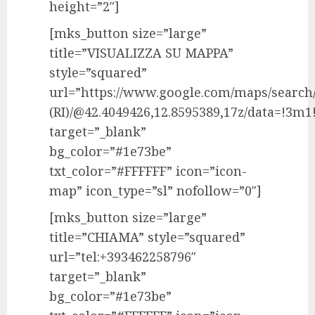
height=”2″]
[mks_button size=”large”
title=”VISUALIZZA SU MAPPA”
style=”squared”
url=”https://www.google.com/maps/search
(RI)/@42.4049426,12.8595389,17z/data=!3m1
target=”_blank”
bg_color=”#1e73be”
txt_color=”#FFFFFF” icon=”icon-
map” icon_type=”sl” nofollow=”0″]
[mks_button size=”large”
title=”CHIAMA” style=”squared”
url=”tel:+393462258796″
target=”_blank”
bg_color=”#1e73be”