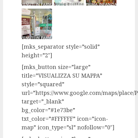
[mks_separator style=”solid”
height=”2″]
[mks_button size=”large”
title=”VISUALIZZA SU MAPPA”
style=”squared”
url=”https://www.google.com/maps/place/
target=”_blank”
bg_color=”#1e73be”
txt_color=”#FFFFFF” icon=”icon-
map” icon_type=”sl” nofollow=”0″]