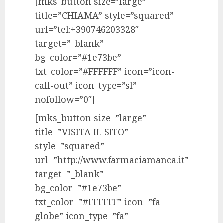
[mks_button size=”large”
title=”CHIAMA” style=”squared”
url=”tel:+390746203328″
target=”_blank”
bg_color=”#1e73be”
txt_color=”#FFFFFF” icon=”icon-
call-out” icon_type=”sl”
nofollow=”0″]
[mks_button size=”large”
title=”VISITA IL SITO”
style=”squared”
url=”http://www.farmaciamanca.it”
target=”_blank”
bg_color=”#1e73be”
txt_color=”#FFFFFF” icon=”fa-
globe” icon_type=”fa”