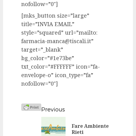
nofollow=”0″]
[mks_button size=”large”
title=”INVIA EMAIL”
style=”squared” url=”mailto:
farmacia-manca@tiscali.it”
target=”_blank”
bg_color=”#1e73be”
txt_color=”#FFFFFF” icon=”fa-
envelope-o” icon_type=”fa”
nofollow=”0″]
Continue
Previous
Reading
Fare Ambiente
Previo
Rieti
post: