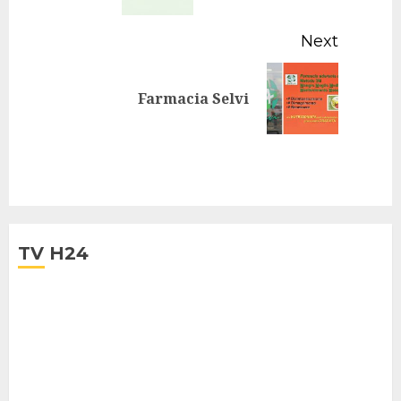
Next
Next
Farmacia Selvi
post:
TV H24