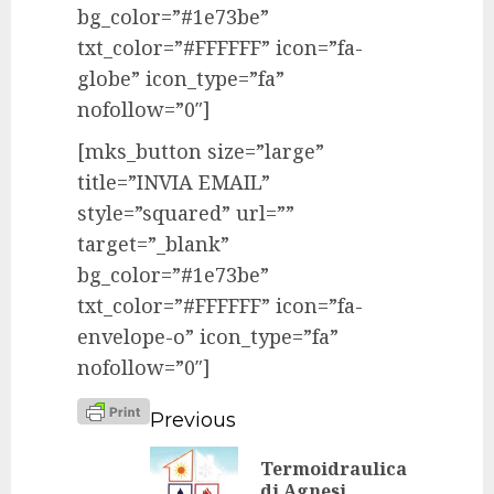
bg_color=”#1e73be”
txt_color=”#FFFFFF” icon=”fa-
globe” icon_type=”fa”
nofollow=”0″]
[mks_button size=”large”
title=”INVIA EMAIL”
style=”squared” url=””
target=”_blank”
bg_color=”#1e73be”
txt_color=”#FFFFFF” icon=”fa-
envelope-o” icon_type=”fa”
nofollow=”0″]
Continue
Previous
Reading
Termoidraulica
Previo
di Agnesi