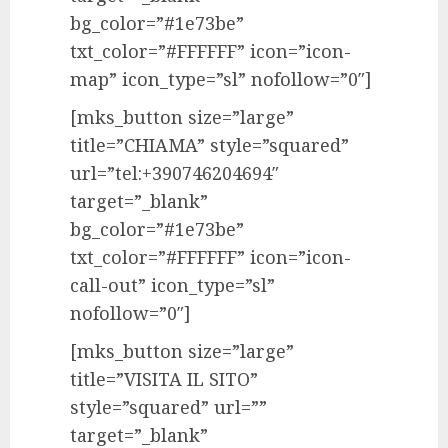
bg_color=”#1e73be”
txt_color=”#FFFFFF” icon=”icon-
map” icon_type=”sl” nofollow=”0″]
[mks_button size=”large”
title=”CHIAMA” style=”squared”
url=”tel:+390746204694″
target=”_blank”
bg_color=”#1e73be”
txt_color=”#FFFFFF” icon=”icon-
call-out” icon_type=”sl”
nofollow=”0″]
[mks_button size=”large”
title=”VISITA IL SITO”
style=”squared” url=””
target=”_blank”