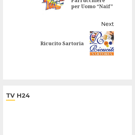
Parrucchiere
Previo
per Uomo “Naif”
post:
Next
Next
Ricucito Sartoria
post:
TV H24