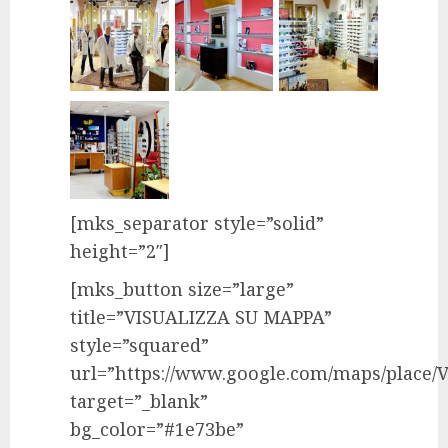
[mks_separator style=”solid”
height=”2″]
[mks_button size=”large”
title=”VISUALIZZA SU MAPPA”
style=”squared”
url=”https://www.google.com/maps/place/V
target=”_blank”
bg_color=”#1e73be”