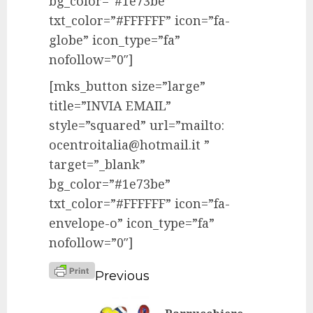
bg_color=”#1e73be”
txt_color=”#FFFFFF” icon=”fa-
globe” icon_type=”fa”
nofollow=”0″]
[mks_button size=”large”
title=”INVIA EMAIL”
style=”squared” url=”mailto:
ocentroitalia@hotmail.it ”
target=”_blank”
bg_color=”#1e73be”
txt_color=”#FFFFFF” icon=”fa-
envelope-o” icon_type=”fa”
nofollow=”0″]
Continue
Previous
Reading