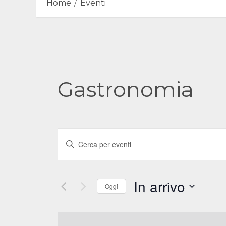
Home
Eventi
Gastronomia
Eventi
Inserisci
Ricerca
Parola
e
Chiave.
Cerca
viste
In arrivo
Oggi
Eventi
Navigazione
Seleziona
per
la
Parola