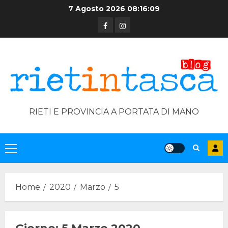
Skip
7 Agosto 2026
08:16:09
to
Facebook
Instagram
content
RIETI E PROVINCIA A PORTATA DI MANO
Primary
Menu
Home
2020
Marzo
5