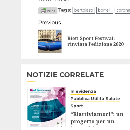
Tags:
bertolaso
borrelli
corona
Continue
Previous
Reading
Rieti Sport Festival:
rinviata l’edizione 2020
NOTIZIE CORRELATE
In evidenza
Pubblica Utilità
Salute
Sport
“Riattiviamoci”: un
progetto per un
invecchiamento