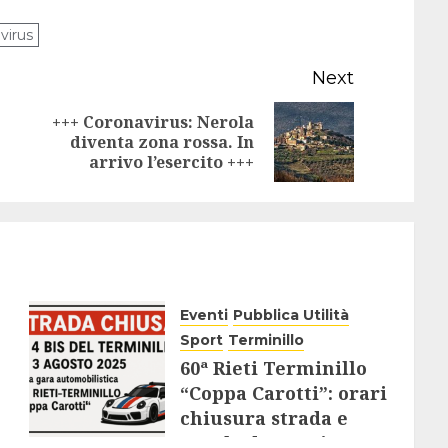
virus
Next
+++ Coronavirus: Nerola
Previous
Next
diventa zona rossa. In
arrivo l’esercito +++
post:
post:
Eventi
Pubblica Utilità
Sport
Terminillo
60ª Rieti Terminillo
“Coppa Carotti”: orari
chiusura strada e
regole da seguire