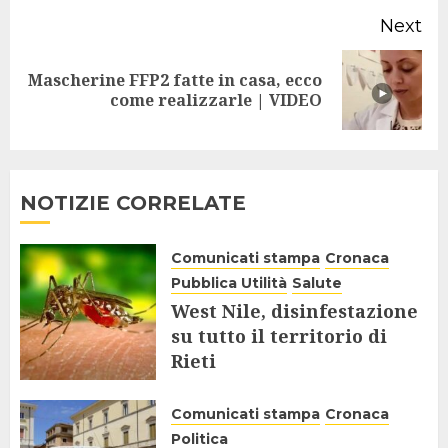
Next
Mascherine FFP2 fatte in casa, ecco
Next
come realizzarle | VIDEO
post:
NOTIZIE CORRELATE
Comunicati stampa
Cronaca
Pubblica Utilità
Salute
West Nile, disinfestazione
su tutto il territorio di
Rieti
28 LUGLIO 2025
Comunicati stampa
Cronaca
Politica