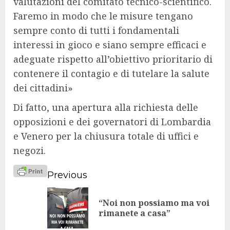
valutazioni del comitato tecnico-scientifico.
Faremo in modo che le misure tengano
sempre conto di tutti i fondamentali
interessi in gioco e siano sempre efficaci e
adeguate rispetto all’obiettivo prioritario di
contenere il contagio e di tutelare la salute
dei cittadini»
Di fatto, una apertura alla richiesta delle
opposizioni e dei governatori di Lombardia
e Venero per la chiusura totale di uffici e
negozi.
Continue
Previous
Reading
“Noi non possiamo ma voi
Pr
rimanete a casa”
po