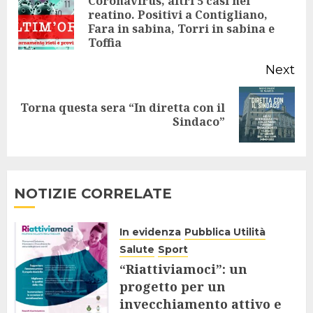
Reading
Coronavirus, altri 5 casi nel
reatino. Positivi a Contigliano,
Pr
Fara in sabina, Torri in sabina e
po
Toffia
Next
Torna questa sera “In diretta con il
Next
Sindaco”
post:
NOTIZIE CORRELATE
In evidenza
Pubblica Utilità
Salute
Sport
“Riattiviamoci”: un
progetto per un
invecchiamento attivo e