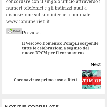
concordare con il singolo ufficio attraverso i
numeri telefonici e gli indirizzi mail a
disposizione sul sito internet comunale
www.comune.rieti.it
Continue
Previous
Reading
Il Vescovo Domenico Pompili sospende
Pr
tutte le celebrazioni a seguito del
nuovo DPCM per il coronavirus
po
Next
Next
Coronavirus: primo caso a Rieti
post:
NOTIZIE CORRELATE