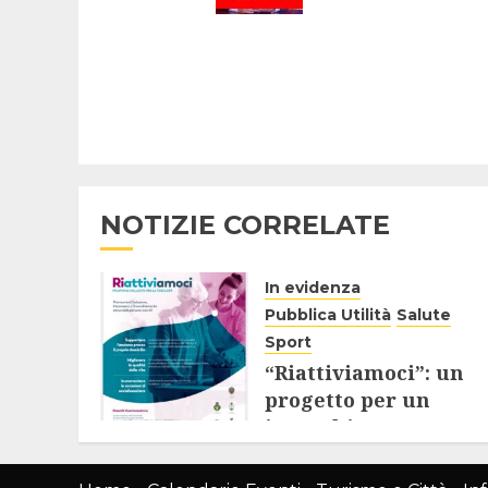
NOTIZIE CORRELATE
In evidenza
Pubblica Utilità
Salute
Sport
“Riattiviamoci”: un
progetto per un
invecchiamento
attivo e inclusivo
degli Over 65