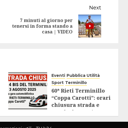
Next
7 minuti al giorno per
Next
tenersi in forma stando a
casa | VIDEO
post:
Eventi
Pubblica Utilità
Sport
Terminillo
60ª Rieti Terminillo
“Coppa Carotti”: orari
chiusura strada e
regole da seguire
28 LUGLIO 2025