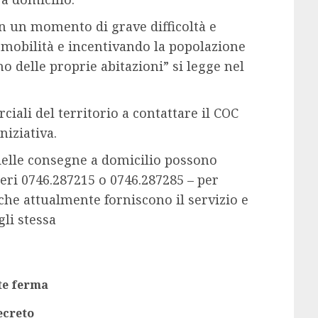
in un momento di grave difficoltà e
a mobilità e incentivando la popolazione
no delle proprie abitazioni” si legge nel
ciali del territorio a contattare il COC
niziativa.
 delle consegne a domicilio possono
meri 0746.287215 o 0746.287285 – per
che attualmente forniscono il servizio e
gli stessa
te ferma
Previous
ecreto
post: