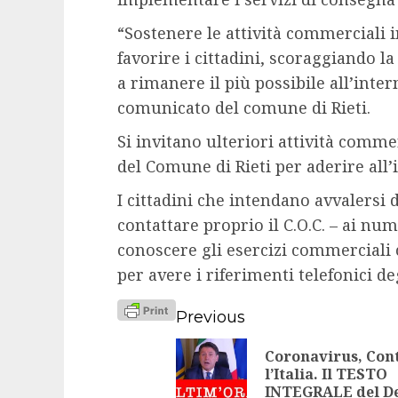
“Sostenere le attività commerciali 
favorire i cittadini, scoraggiando l
a rimanere il più possibile all’inter
comunicato del comune di Rieti.
Si invitano ulteriori attività commer
del Comune di Rieti per aderire all’i
I cittadini che intendano avvalersi
contattare proprio il C.O.C. – ai nu
conoscere gli esercizi commerciali 
per avere i riferimenti telefonici de
Continue
Previous
Reading
Coronavirus, Con
l’Italia. Il TESTO
INTEGRALE del D