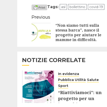
Tags:
asl
bollettino
covid-19
Continue
Previous
Reading
“Non siamo tutti sulla
stessa barca”, nasce il
progetto per aiutare le
mamme in difficoltà.
NOTIZIE CORRELATE
In evidenza
Pubblica Utilità
Salute
Sport
“Riattiviamoci”: un
progetto per un
invecchiamento