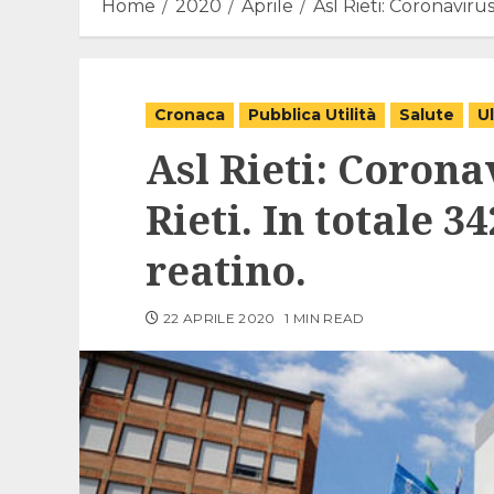
Home
2020
Aprile
Asl Rieti: Coronavirus,
Cronaca
Pubblica Utilità
Salute
U
Asl Rieti: Corona
Rieti. In totale 34
reatino.
22 APRILE 2020
1 MIN READ