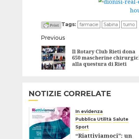
Tags:
farmacie
Sabina
turno
Continue
Previous
Reading
Il Rotary Club Rieti dona
650 mascherine chirurgic
alla questura di Rieti
NOTIZIE CORRELATE
In evidenza
Pubblica Utilità
Salute
Sport
“Riattiviamoci”: un