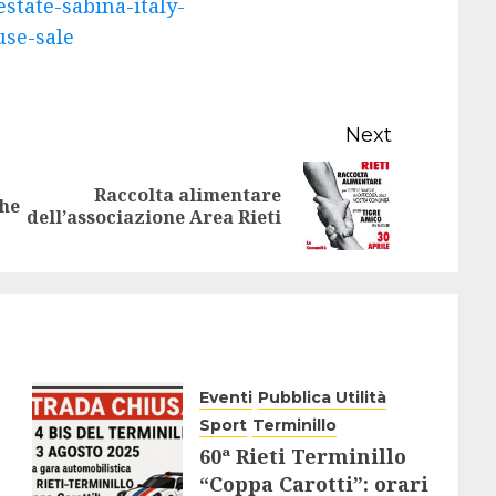
Next
Raccolta alimentare
Previous
Next
he
dell’associazione Area Rieti
post:
post:
Eventi
Pubblica Utilità
Sport
Terminillo
60ª Rieti Terminillo
“Coppa Carotti”: orari