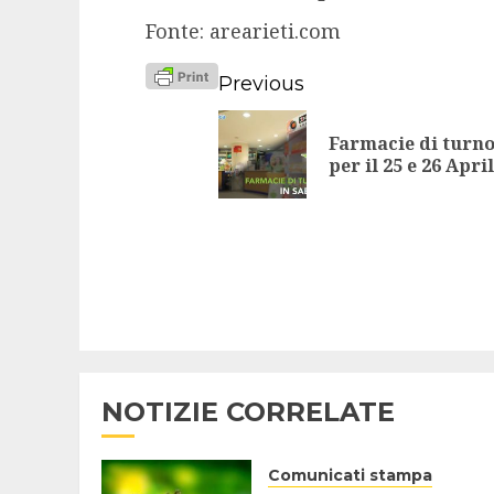
Fonte: arearieti.com
Continue
Previous
Reading
Farmacie di turno
per il 25 e 26 Apri
NOTIZIE CORRELATE
Comunicati stampa