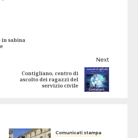
 in sabina
Previous
le
post:
Next
Contigliano, centro di
Next
ascolto dei ragazzi del
servizio civile
post:
Comunicati stampa