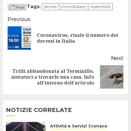
Tags:
dionisi
immobiliare
realestate
Continue
Previous
Reading
Coronavirus, risale il numero dei
Pr
decessi in Italia
po
Next
Trilli abbandonata al Terminillo,
Next
aiutateci a trovarle una casa. Info
all’interno dell’articolo
post:
NOTIZIE CORRELATE
Attività e Servizi
Cronaca